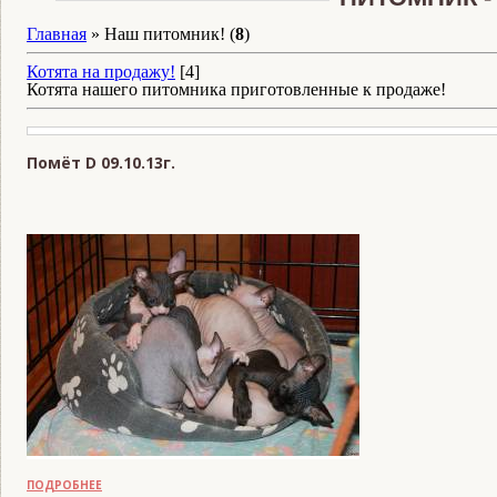
Главная
»
Наш питомник!
(
8
)
Котята на продажу!
[4]
Котята нашего питомника приготовленные к продаже!
Помёт D 09.10.13г.
READS:
1322
ПОДРОБНЕЕ