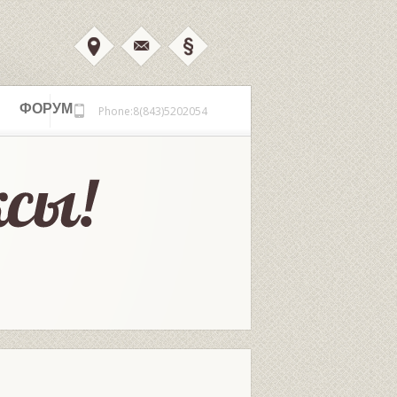
ФОРУМ
Phone:8(843)5202054