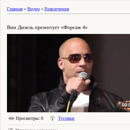
Главная
»
Видео
»
Развлечения
Вин Дизель презентует «Форсаж 4»
00:
Просмотры
: 0
Тусовки