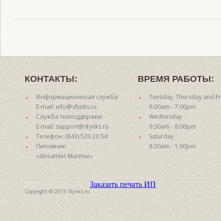
КОНТАКТЫ:
ВРЕМЯ РАБОТЫ:
Информационноая служба:
Tuesday, Thursday and Fr
E-mail: info@sfynks.ru
8:00am - 7:00pm
Служба техподдержки:
Wednesday
E-mail: support@sfynks.ru
9:30am - 8:00pm
Телефон: (843) 520 20 54
Saturday
Питомник:
8:30am - 1:00pm
«Streamlet Murmur»
Заказать печать ИП
Copyright © 2013 Sfynks.ru