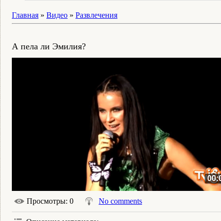
Главная
»
Видео
»
Развлечения
А пела ли Эмилия?
00:
Просмотры
: 0
No comments