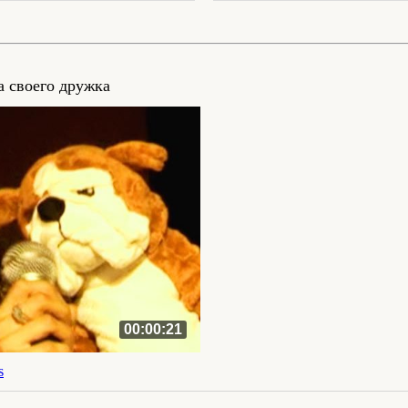
 своего дружка
00:00:21
s