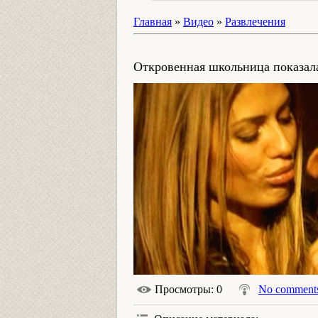
Главная
»
Видео
»
Развлечения
Откровенная школьница показала
Просмотры
: 0
No comment