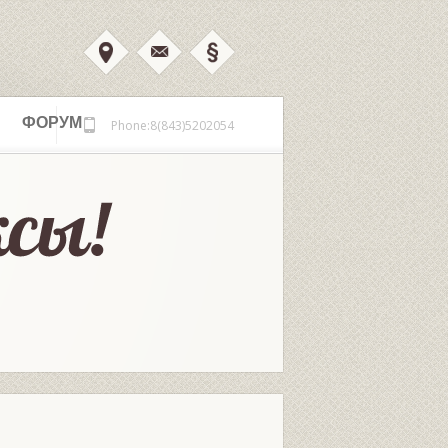
ФОРУМ
Phone:8(843)5202054