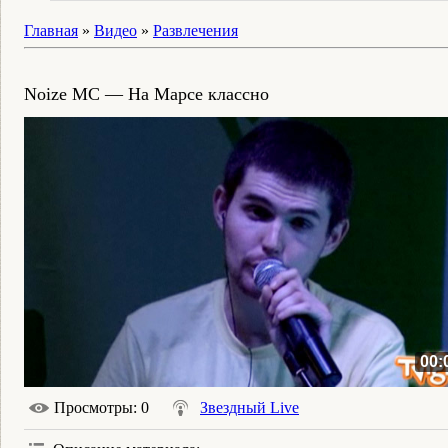
Главная
»
Видео
»
Развлечения
Noize MC — На Марсе классно
00:
Просмотры
: 0
Звездный Live