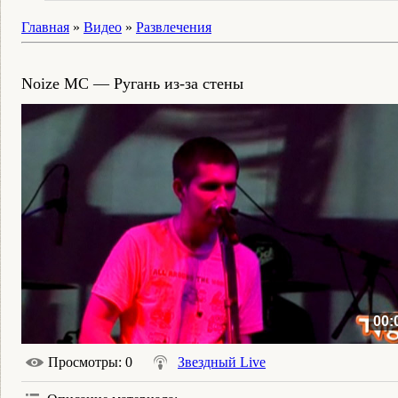
Главная
»
Видео
»
Развлечения
Noize MC — Ругань из-за стены
00:
Просмотры
: 0
Звездный Live