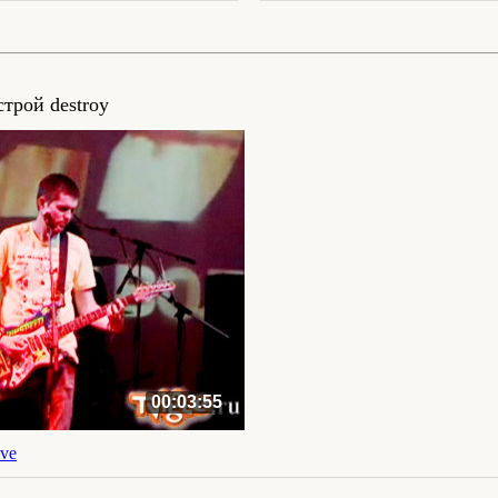
трой destroy
00:03:55
ve