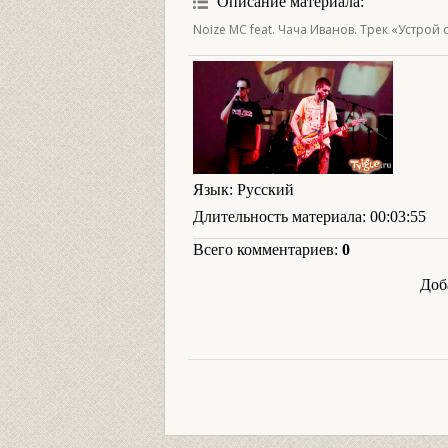
Описание материала
:
Noize MC feat. Чача Иванов. Трек «Устрой d
Язык
: Русский
Длительность материала
: 00:03:55
Всего комментариев
:
0
Доб