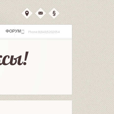
ФОРУМ
Phone:8(843)5202054