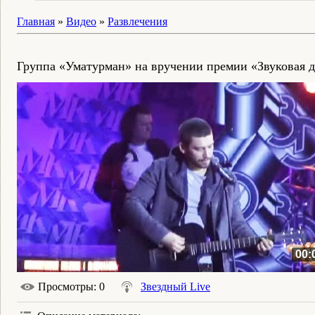
Главная
»
Видео
»
Развлечения
Группа «Уматурман» на вручении премии «Звуковая 
00:
Просмотры
: 0
Звездный Live