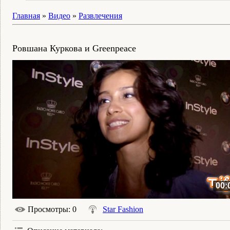
Главная
»
Видео
»
Развлечения
Ровшана Куркова и Greenpeace
00:
Просмотры
: 0
Star Fashion