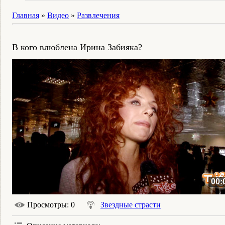
Главная
»
Видео
»
Развлечения
В кого влюблена Ирина Забияка?
00:
Просмотры
: 0
Звездные страсти