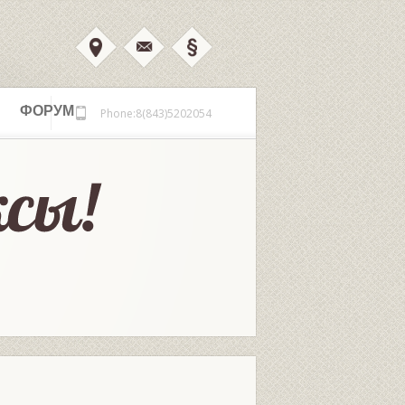
ФОРУМ
Phone:8(843)5202054