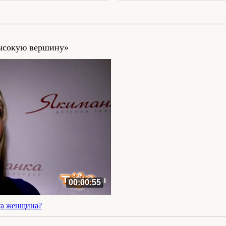
высокую вершину»
00:00:55
та женщина?