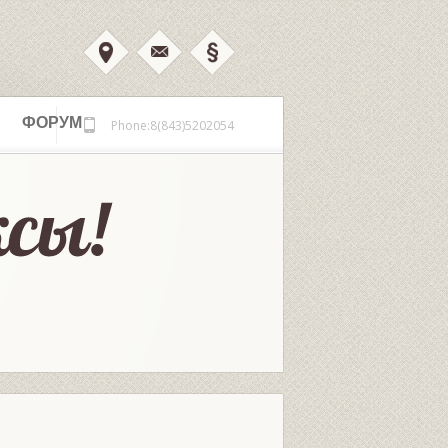
ФОРУМ
Phone:8(843)5202054