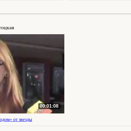
тоцкая
00:01:08
одом» от звезды