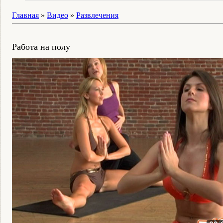
Главная
»
Видео
»
Развлечения
Работа на полу