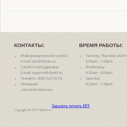
КОНТАКТЫ:
ВРЕМЯ РАБОТЫ:
Информационноая служба:
Tuesday, Thursday and Fr
E-mail: info@sfynks.ru
8:00am - 7:00pm
Служба техподдержки:
Wednesday
E-mail: support@sfynks.ru
9:30am - 8:00pm
Телефон: (843) 520 20 54
Saturday
Питомник:
8:30am - 1:00pm
«Streamlet Murmur»
Заказать печать ИП
Copyright © 2013 Sfynks.ru