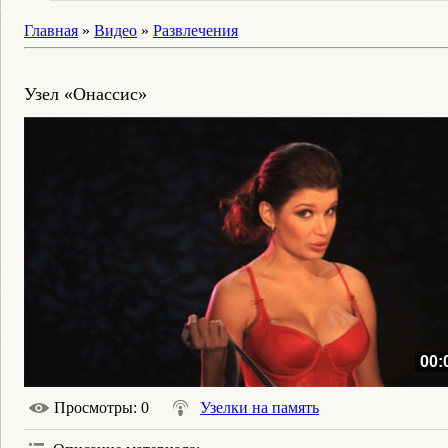
Главная
»
Видео
»
Развлечения
Узел «Онассис»
00:
Просмотры
: 0
Узелки на память