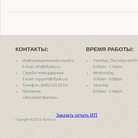
КОНТАКТЫ:
ВРЕМЯ РАБОТЫ:
Информационноая служба:
Tuesday, Thursday and Fr
E-mail: info@sfynks.ru
8:00am - 7:00pm
Служба техподдержки:
Wednesday
E-mail: support@sfynks.ru
9:30am - 8:00pm
Телефон: (843) 520 20 54
Saturday
Питомник:
8:30am - 1:00pm
«Streamlet Murmur»
Заказать печать ИП
Copyright © 2013 Sfynks.ru