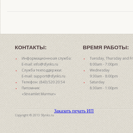
КОНТАКТЫ:
ВРЕМЯ РАБОТЫ:
Информационноая служба:
Tuesday, Thursday and Fr
E-mail: info@sfynks.ru
8:00am - 7:00pm
Служба техподдержки:
Wednesday
E-mail: support@sfynks.ru
9:30am - 8:00pm
Телефон: (843) 520 20 54
Saturday
Питомник:
8:30am - 1:00pm
«Streamlet Murmur»
Заказать печать ИП
Copyright © 2013 Sfynks.ru