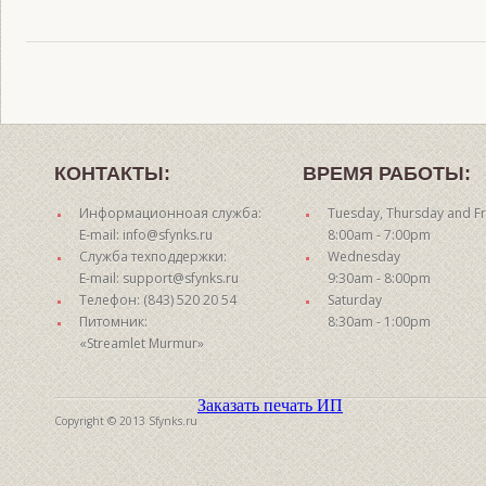
КОНТАКТЫ:
ВРЕМЯ РАБОТЫ:
Информационноая служба:
Tuesday, Thursday and Fr
E-mail: info@sfynks.ru
8:00am - 7:00pm
Служба техподдержки:
Wednesday
E-mail: support@sfynks.ru
9:30am - 8:00pm
Телефон: (843) 520 20 54
Saturday
Питомник:
8:30am - 1:00pm
«Streamlet Murmur»
Заказать печать ИП
Copyright © 2013 Sfynks.ru