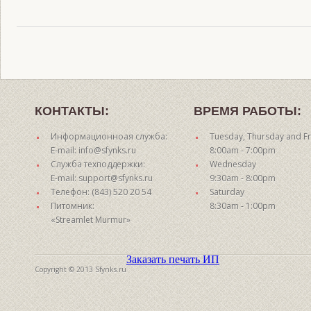
КОНТАКТЫ:
ВРЕМЯ РАБОТЫ:
Информационноая служба:
Tuesday, Thursday and Fr
E-mail: info@sfynks.ru
8:00am - 7:00pm
Служба техподдержки:
Wednesday
E-mail: support@sfynks.ru
9:30am - 8:00pm
Телефон: (843) 520 20 54
Saturday
Питомник:
8:30am - 1:00pm
«Streamlet Murmur»
Заказать печать ИП
Copyright © 2013 Sfynks.ru