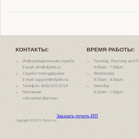
КОНТАКТЫ:
ВРЕМЯ РАБОТЫ:
Информационноая служба:
Tuesday, Thursday and Fr
E-mail: info@sfynks.ru
8:00am - 7:00pm
Служба техподдержки:
Wednesday
E-mail: support@sfynks.ru
9:30am - 8:00pm
Телефон: (843) 520 20 54
Saturday
Питомник:
8:30am - 1:00pm
«Streamlet Murmur»
Заказать печать ИП
Copyright © 2013 Sfynks.ru