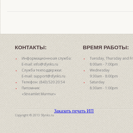
КОНТАКТЫ:
ВРЕМЯ РАБОТЫ:
Информационноая служба:
Tuesday, Thursday and Fr
E-mail: info@sfynks.ru
8:00am - 7:00pm
Служба техподдержки:
Wednesday
E-mail: support@sfynks.ru
9:30am - 8:00pm
Телефон: (843) 520 20 54
Saturday
Питомник:
8:30am - 1:00pm
«Streamlet Murmur»
Заказать печать ИП
Copyright © 2013 Sfynks.ru