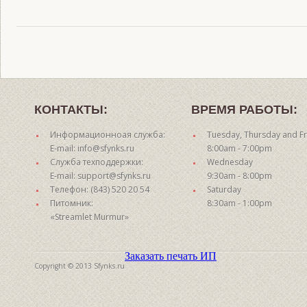
КОНТАКТЫ:
ВРЕМЯ РАБОТЫ:
Информационноая служба:
Tuesday, Thursday and Fr
E-mail: info@sfynks.ru
8:00am - 7:00pm
Служба техподдержки:
Wednesday
E-mail: support@sfynks.ru
9:30am - 8:00pm
Телефон: (843) 520 20 54
Saturday
Питомник:
8:30am - 1:00pm
«Streamlet Murmur»
Заказать печать ИП
Copyright © 2013 Sfynks.ru