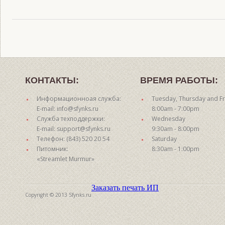
КОНТАКТЫ:
ВРЕМЯ РАБОТЫ:
Информационноая служба:
Tuesday, Thursday and Fr
E-mail: info@sfynks.ru
8:00am - 7:00pm
Служба техподдержки:
Wednesday
E-mail: support@sfynks.ru
9:30am - 8:00pm
Телефон: (843) 520 20 54
Saturday
Питомник:
8:30am - 1:00pm
«Streamlet Murmur»
Заказать печать ИП
Copyright © 2013 Sfynks.ru