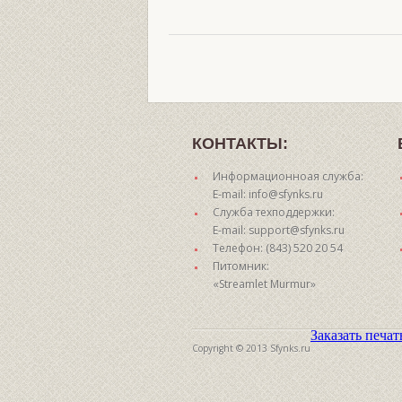
КОНТАКТЫ:
Информационноая служба:
E-mail: info@sfynks.ru
Служба техподдержки:
E-mail: support@sfynks.ru
Телефон: (843) 520 20 54
Питомник:
«Streamlet Murmur»
Заказать печа
Copyright © 2013 Sfynks.ru