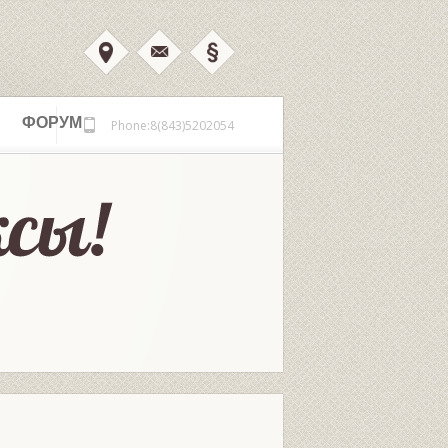
ФОРУМ
Phone:8(843)5202054