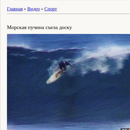
Главная
»
Видео
»
Спорт
Морская пучина съела доску