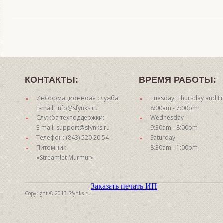
КОНТАКТЫ:
ВРЕМЯ РАБОТЫ:
Информационноая служба:
Tuesday, Thursday and Fr
E-mail: info@sfynks.ru
8:00am - 7:00pm
Служба техподдержки:
Wednesday
E-mail: support@sfynks.ru
9:30am - 8:00pm
Телефон: (843) 520 20 54
Saturday
Питомник:
8:30am - 1:00pm
«Streamlet Murmur»
Заказать печать ИП
Copyright © 2013 Sfynks.ru