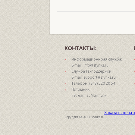
КОНТАКТЫ:
Информационноая служба:
E-mail: info@sfynks.ru
Служба техподдержки:
E-mail: support@sfynks.ru
Телефон: (843) 520 20 54
Питомник:
«Streamlet Murmur»
Заказать печа
Copyright © 2013 Sfynks.ru