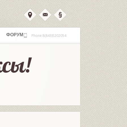
ФОРУМ
Phone:8(843)5202054