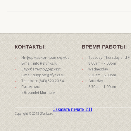
КОНТАКТЫ:
ВРЕМЯ РАБОТЫ:
Информационноая служба:
Tuesday, Thursday and Fr
E-mail: info@sfynks.ru
8:00am - 7:00pm
Служба техподдержки:
Wednesday
E-mail: support@sfynks.ru
9:30am - 8:00pm
Телефон: (843) 520 20 54
Saturday
Питомник:
8:30am - 1:00pm
«Streamlet Murmur»
Заказать печать ИП
Copyright © 2013 Sfynks.ru