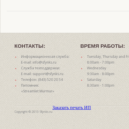
КОНТАКТЫ:
ВРЕМЯ РАБОТЫ:
Информационноая служба:
Tuesday, Thursday and Fr
E-mail: info@sfynks.ru
8:00am - 7:00pm
Служба техподдержки:
Wednesday
E-mail: support@sfynks.ru
9:30am - 8:00pm
Телефон: (843) 520 20 54
Saturday
Питомник:
8:30am - 1:00pm
«Streamlet Murmur»
Заказать печать ИП
Copyright © 2013 Sfynks.ru