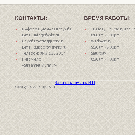
КОНТАКТЫ:
ВРЕМЯ РАБОТЫ:
Информационноая служба:
Tuesday, Thursday and Fr
E-mail: info@sfynks.ru
8:00am - 7:00pm
Служба техподдержки:
Wednesday
E-mail: support@sfynks.ru
9:30am - 8:00pm
Телефон: (843) 520 20 54
Saturday
Питомник:
8:30am - 1:00pm
«Streamlet Murmur»
Заказать печать ИП
Copyright © 2013 Sfynks.ru