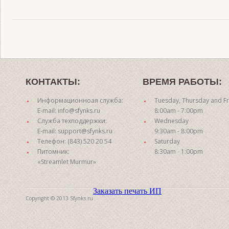
КОНТАКТЫ:
ВРЕМЯ РАБОТЫ:
Информационноая служба:
Tuesday, Thursday and Fr
E-mail: info@sfynks.ru
8:00am - 7:00pm
Служба техподдержки:
Wednesday
E-mail: support@sfynks.ru
9:30am - 8:00pm
Телефон: (843) 520 20 54
Saturday
Питомник:
8:30am - 1:00pm
«Streamlet Murmur»
Заказать печать ИП
Copyright © 2013 Sfynks.ru