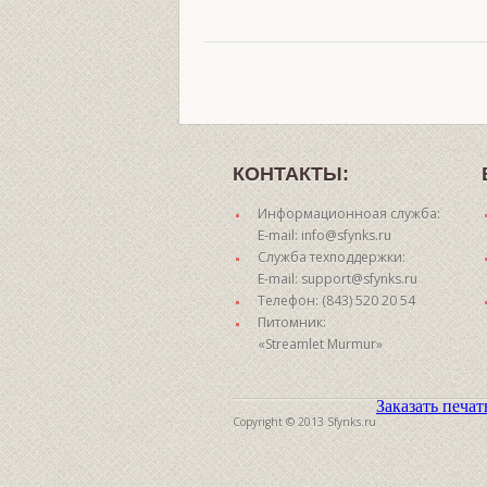
КОНТАКТЫ:
Информационноая служба:
E-mail: info@sfynks.ru
Служба техподдержки:
E-mail: support@sfynks.ru
Телефон: (843) 520 20 54
Питомник:
«Streamlet Murmur»
Заказать печа
Copyright © 2013 Sfynks.ru