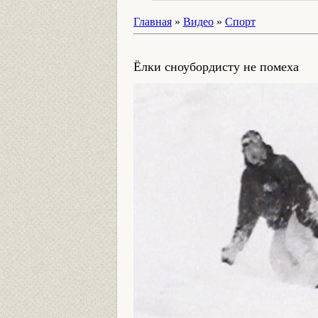
Главная
»
Видео
»
Спорт
Ёлки сноубордисту не помеха