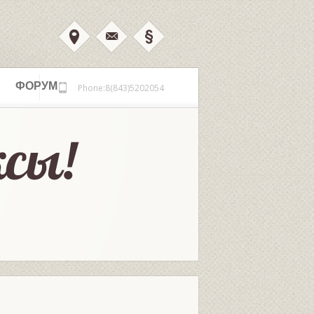
ФОРУМ
Phone:8(843)5202054