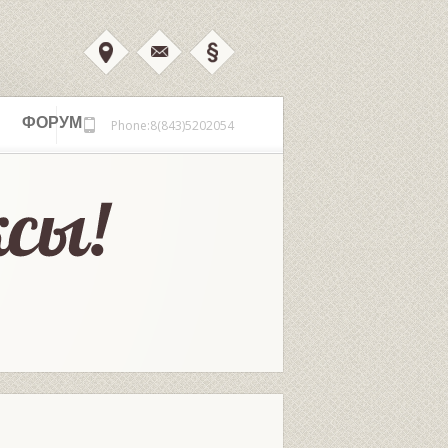
ФОРУМ
Phone:8(843)5202054