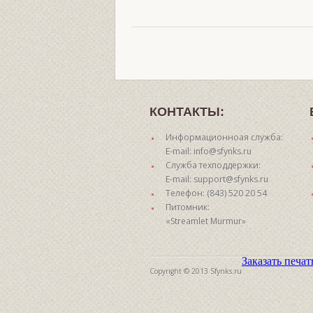
КОНТАКТЫ:
Информационноая служба:
E-mail: info@sfynks.ru
Служба техподдержки:
E-mail: support@sfynks.ru
Телефон: (843) 520 20 54
Питомник:
«Streamlet Murmur»
Заказать печа
Copyright © 2013 Sfynks.ru