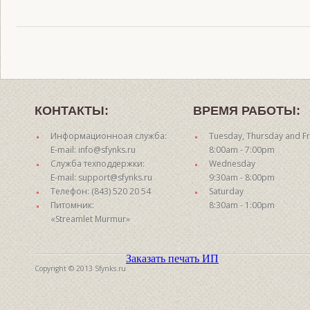
КОНТАКТЫ:
ВРЕМЯ РАБОТЫ:
Информационноая служба:
Tuesday, Thursday and Fr
E-mail: info@sfynks.ru
8:00am - 7:00pm
Служба техподдержки:
Wednesday
E-mail: support@sfynks.ru
9:30am - 8:00pm
Телефон: (843) 520 20 54
Saturday
Питомник:
8:30am - 1:00pm
«Streamlet Murmur»
Заказать печать ИП
Copyright © 2013 Sfynks.ru