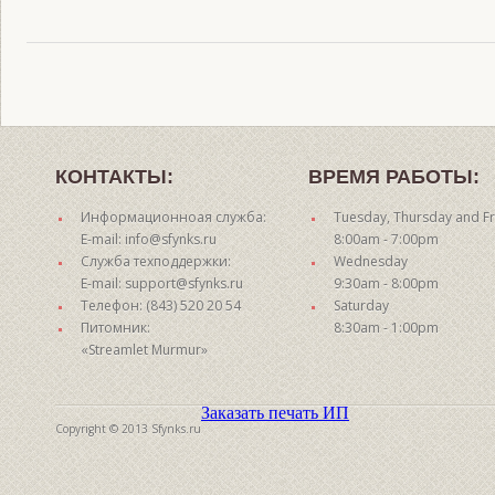
КОНТАКТЫ:
ВРЕМЯ РАБОТЫ:
Информационноая служба:
Tuesday, Thursday and Fr
E-mail: info@sfynks.ru
8:00am - 7:00pm
Служба техподдержки:
Wednesday
E-mail: support@sfynks.ru
9:30am - 8:00pm
Телефон: (843) 520 20 54
Saturday
Питомник:
8:30am - 1:00pm
«Streamlet Murmur»
Заказать печать ИП
Copyright © 2013 Sfynks.ru