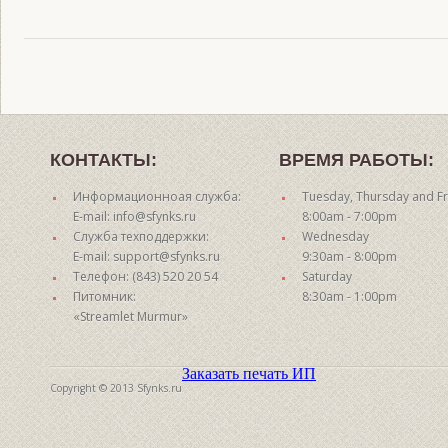
КОНТАКТЫ:
ВРЕМЯ РАБОТЫ:
Информационноая служба:
Tuesday, Thursday and Fr
E-mail: info@sfynks.ru
8:00am - 7:00pm
Служба техподдержки:
Wednesday
E-mail: support@sfynks.ru
9:30am - 8:00pm
Телефон: (843) 520 20 54
Saturday
Питомник:
8:30am - 1:00pm
«Streamlet Murmur»
Заказать печать ИП
Copyright © 2013 Sfynks.ru