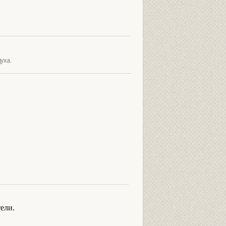
уха.
ели.