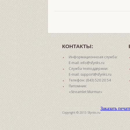
КОНТАКТЫ:
Информационноая служба:
E-mail: info@sfynks.ru
Служба техподдержки:
E-mail: support@sfynks.ru
Телефон: (843) 520 20 54
Питомник:
«Streamlet Murmur»
Заказать печа
Copyright © 2013 Sfynks.ru