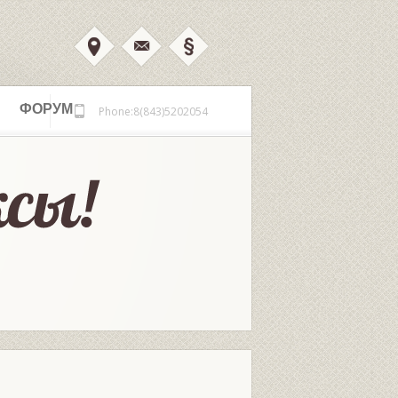
ФОРУМ
Phone:8(843)5202054