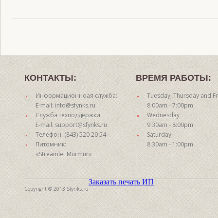
КОНТАКТЫ:
ВРЕМЯ РАБОТЫ:
Информационноая служба:
Tuesday, Thursday and Fr
E-mail: info@sfynks.ru
8:00am - 7:00pm
Служба техподдержки:
Wednesday
E-mail: support@sfynks.ru
9:30am - 8:00pm
Телефон: (843) 520 20 54
Saturday
Питомник:
8:30am - 1:00pm
«Streamlet Murmur»
Заказать печать ИП
Copyright © 2013 Sfynks.ru