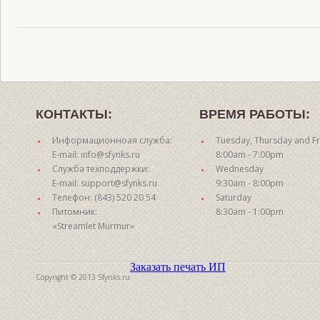
КОНТАКТЫ:
ВРЕМЯ РАБОТЫ:
Информационноая служба:
Tuesday, Thursday and Fr
E-mail: info@sfynks.ru
8:00am - 7:00pm
Служба техподдержки:
Wednesday
E-mail: support@sfynks.ru
9:30am - 8:00pm
Телефон: (843) 520 20 54
Saturday
Питомник:
8:30am - 1:00pm
«Streamlet Murmur»
Заказать печать ИП
Copyright © 2013 Sfynks.ru