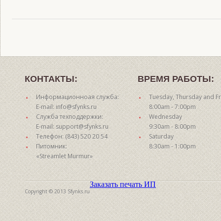
КОНТАКТЫ:
ВРЕМЯ РАБОТЫ:
Информационноая служба:
Tuesday, Thursday and Fr
E-mail: info@sfynks.ru
8:00am - 7:00pm
Служба техподдержки:
Wednesday
E-mail: support@sfynks.ru
9:30am - 8:00pm
Телефон: (843) 520 20 54
Saturday
Питомник:
8:30am - 1:00pm
«Streamlet Murmur»
Заказать печать ИП
Copyright © 2013 Sfynks.ru