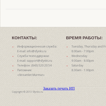
КОНТАКТЫ:
ВРЕМЯ РАБОТЫ:
Информационноая служба:
Tuesday, Thursday and Fr
E-mail: info@sfynks.ru
8:00am - 7:00pm
Служба техподдержки:
Wednesday
E-mail: support@sfynks.ru
9:30am - 8:00pm
Телефон: (843) 520 20 54
Saturday
Питомник:
8:30am - 1:00pm
«Streamlet Murmur»
Заказать печать ИП
Copyright © 2013 Sfynks.ru