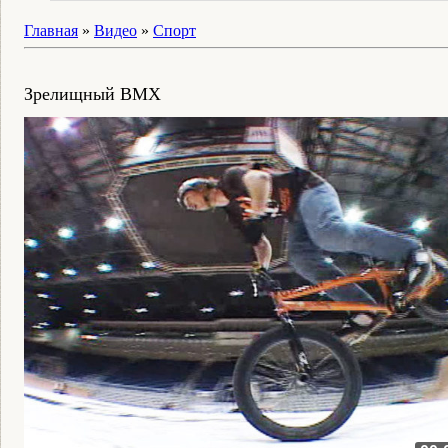
Главная
»
Видео
»
Спорт
Зрелищный BMX