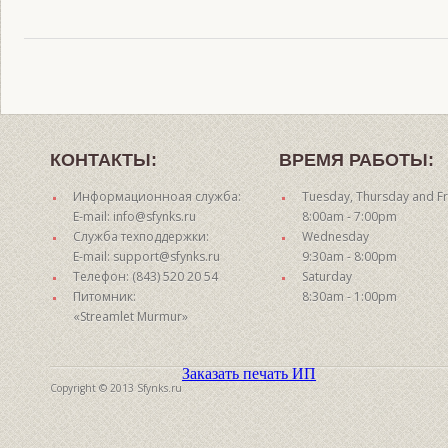
КОНТАКТЫ:
ВРЕМЯ РАБОТЫ:
Информационноая служба:
Tuesday, Thursday and Fr
E-mail: info@sfynks.ru
8:00am - 7:00pm
Служба техподдержки:
Wednesday
E-mail: support@sfynks.ru
9:30am - 8:00pm
Телефон: (843) 520 20 54
Saturday
Питомник:
8:30am - 1:00pm
«Streamlet Murmur»
Заказать печать ИП
Copyright © 2013 Sfynks.ru