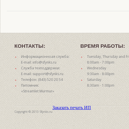
КОНТАКТЫ:
ВРЕМЯ РАБОТЫ:
Информационноая служба:
Tuesday, Thursday and Fr
E-mail: info@sfynks.ru
8:00am - 7:00pm
Служба техподдержки:
Wednesday
E-mail: support@sfynks.ru
9:30am - 8:00pm
Телефон: (843) 520 20 54
Saturday
Питомник:
8:30am - 1:00pm
«Streamlet Murmur»
Заказать печать ИП
Copyright © 2013 Sfynks.ru