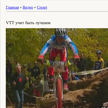
Главная
»
Видео
»
Спорт
VTT учит быть лучшим