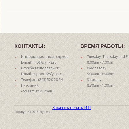
КОНТАКТЫ:
ВРЕМЯ РАБОТЫ:
Информационноая служба:
Tuesday, Thursday and Fr
E-mail: info@sfynks.ru
8:00am - 7:00pm
Служба техподдержки:
Wednesday
E-mail: support@sfynks.ru
9:30am - 8:00pm
Телефон: (843) 520 20 54
Saturday
Питомник:
8:30am - 1:00pm
«Streamlet Murmur»
Заказать печать ИП
Copyright © 2013 Sfynks.ru