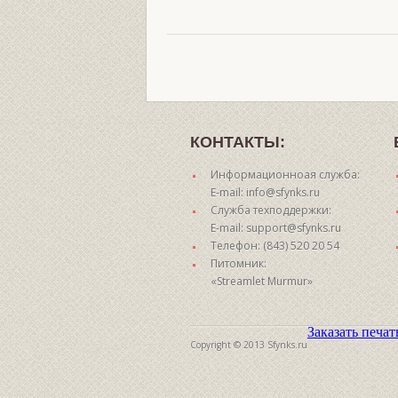
КОНТАКТЫ:
Информационноая служба:
E-mail: info@sfynks.ru
Служба техподдержки:
E-mail: support@sfynks.ru
Телефон: (843) 520 20 54
Питомник:
«Streamlet Murmur»
Заказать печа
Copyright © 2013 Sfynks.ru