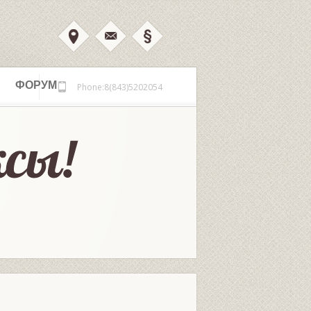
ФОРУМ
Phone:8(843)5202054