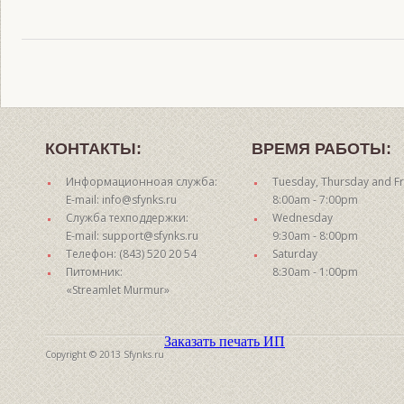
КОНТАКТЫ:
ВРЕМЯ РАБОТЫ:
Информационноая служба:
Tuesday, Thursday and Fr
E-mail: info@sfynks.ru
8:00am - 7:00pm
Служба техподдержки:
Wednesday
E-mail: support@sfynks.ru
9:30am - 8:00pm
Телефон: (843) 520 20 54
Saturday
Питомник:
8:30am - 1:00pm
«Streamlet Murmur»
Заказать печать ИП
Copyright © 2013 Sfynks.ru