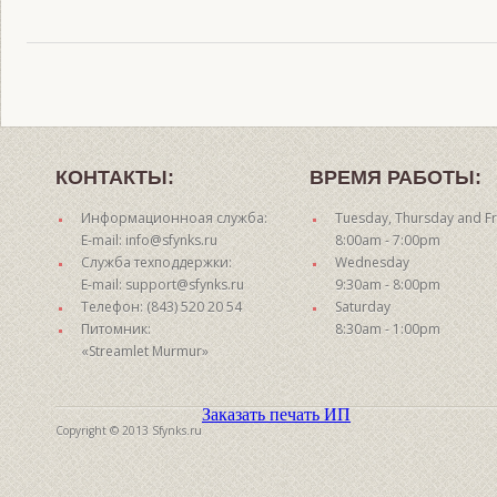
КОНТАКТЫ:
ВРЕМЯ РАБОТЫ:
Информационноая служба:
Tuesday, Thursday and Fr
E-mail: info@sfynks.ru
8:00am - 7:00pm
Служба техподдержки:
Wednesday
E-mail: support@sfynks.ru
9:30am - 8:00pm
Телефон: (843) 520 20 54
Saturday
Питомник:
8:30am - 1:00pm
«Streamlet Murmur»
Заказать печать ИП
Copyright © 2013 Sfynks.ru