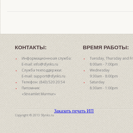
КОНТАКТЫ:
ВРЕМЯ РАБОТЫ:
Информационноая служба:
Tuesday, Thursday and Fr
E-mail: info@sfynks.ru
8:00am - 7:00pm
Служба техподдержки:
Wednesday
E-mail: support@sfynks.ru
9:30am - 8:00pm
Телефон: (843) 520 20 54
Saturday
Питомник:
8:30am - 1:00pm
«Streamlet Murmur»
Заказать печать ИП
Copyright © 2013 Sfynks.ru