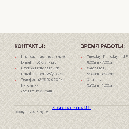
КОНТАКТЫ:
ВРЕМЯ РАБОТЫ:
Информационноая служба:
Tuesday, Thursday and Fr
E-mail: info@sfynks.ru
8:00am - 7:00pm
Служба техподдержки:
Wednesday
E-mail: support@sfynks.ru
9:30am - 8:00pm
Телефон: (843) 520 20 54
Saturday
Питомник:
8:30am - 1:00pm
«Streamlet Murmur»
Заказать печать ИП
Copyright © 2013 Sfynks.ru