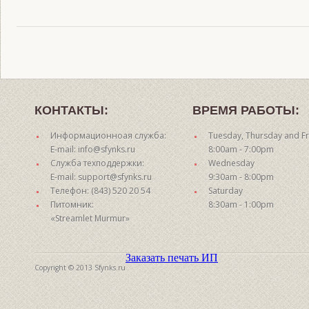
КОНТАКТЫ:
ВРЕМЯ РАБОТЫ:
Информационноая служба:
Tuesday, Thursday and Fr
E-mail: info@sfynks.ru
8:00am - 7:00pm
Служба техподдержки:
Wednesday
E-mail: support@sfynks.ru
9:30am - 8:00pm
Телефон: (843) 520 20 54
Saturday
Питомник:
8:30am - 1:00pm
«Streamlet Murmur»
Заказать печать ИП
Copyright © 2013 Sfynks.ru